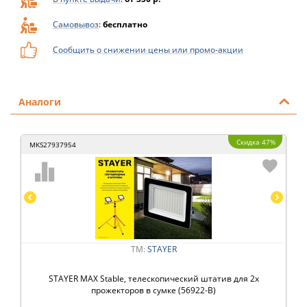
Самовывоз
:
бесплатно
Сообщить о снижении цены или промо-акции
Аналоги
Скидка 47%
MKS27937954
ТМ:
STAYER
STAYER MAX Stable, телескопический штатив для 2х
прожекторов в сумке (56922-B)