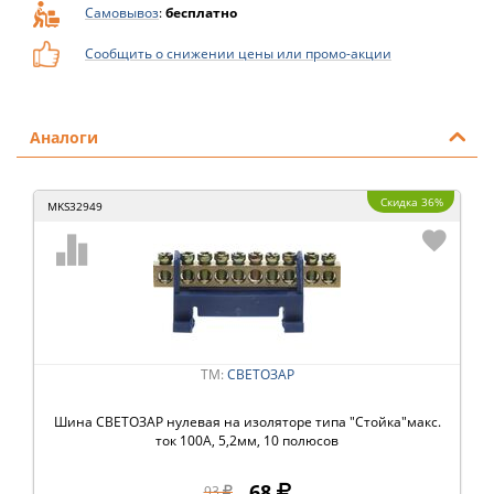
Самовывоз
:
бесплатно
Сообщить о снижении цены или промо-акции
Аналоги
Скидка 36%
MKS32949
ТМ:
СВЕТОЗАР
Шина СВЕТОЗАР нулевая на изоляторе типа ″Стойка″макс.
ток 100А, 5,2мм, 10 полюсов
68
93