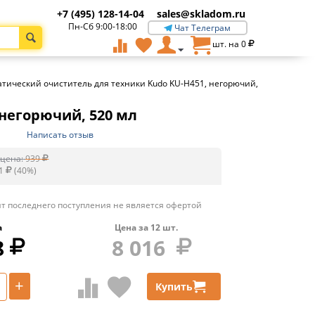
+7 (495) 128-14-04
sales@skladom.ru
Пн-Сб 9:00-18:00
Чат Телеграм
шт. на
0
тический очиститель для техники Kudo KU-H451, негорючий,
негорючий, 520 мл
Написать отзыв
цена:
939
1
(
40
%)
т последнего поступления не является офертой
а
Цена за
12
шт.
8
8 016
+
Купить