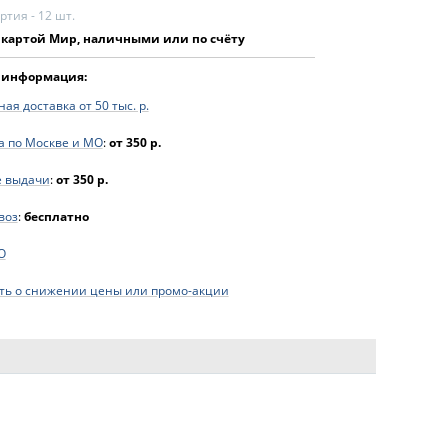
тия - 12 шт.
 картой Мир, наличными или по счёту
 информация:
ая доставка от 50 тыс. р.
а по Москве и МО
:
от 350 р.
е выдачи
:
от 350 р.
воз
:
бесплатно
O
ь о снижении цены или промо-акции