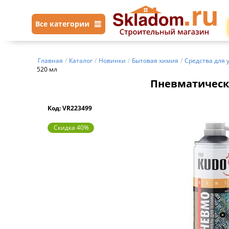
Все категории
Главная
/
Каталог
/
Новинки
/
Бытовая химия
/
Средства для 
520 мл
Пневматически
Код: VR223499
Скидка 40%