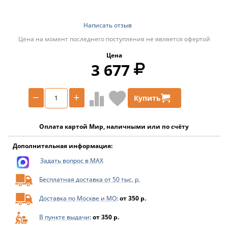
Написать отзыв
Цена на момент последнего поступления не является офертой
Цена
3 677
−
+
Купить
Оплата картой Мир, наличными или по счёту
Дополнительная информация:
Задать вопрос в MAX
Бесплатная доставка от 50 тыс. р.
Доставка по Москве и МО
:
от 350 р.
В пункте выдачи
:
от 350 р.