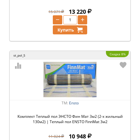
13 220
15 071
−
+
Купить
Скидка 8%
st_pol_5
ТМ:
Ensto
Комплект Теплый пол ЭНСТО Фин Мат 3м2 (2-х жильный
130м2) | Теплый пол ENSTO FinnMat 3м2
10 948
11 824