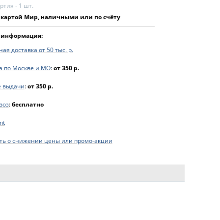
тия - 1 шт.
 картой Мир, наличными или по счёту
 информация:
ая доставка от 50 тыс. р.
а по Москве и МО
:
от 350 р.
е выдачи
:
от 350 р.
воз
:
бесплатно
nt
ь о снижении цены или промо-акции