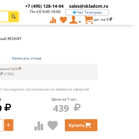
+7 (495) 128-14-04
sales@skladom.ru
Пн-Сб 9:00-18:00
Чат Телеграм
шт. на
0
лый REXANT
Написать отзыв
цена:
523
(
19
%)
т последнего поступления не является офертой
а
Цена за
1
шт.
9
439
+
Купить