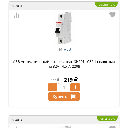
Скидка 16%
s03061
ТМ:
ABB
ABB Автоматический выключатель SH201L C32 1 полюсный
на 32А - 4.5кА-220В
219
255
−
+
Купить
Скидка 9%
s04054