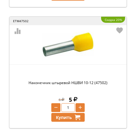
Скидка 20%
ETM47502
Наконечник штыревой НШВИ 10-12 (47502)
5
6
−
+
Купить