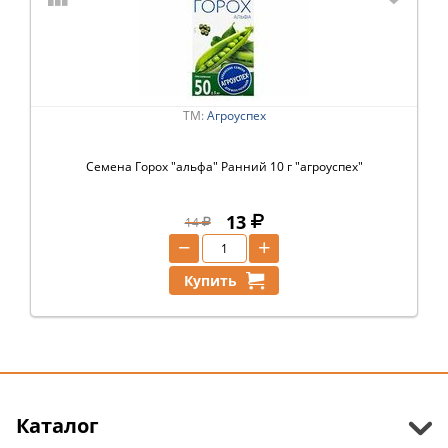
ТМ:
Агроуспех
Семена Горох "альфа" Ранний 10 г "агроуспех"
13
14
−
+
Купить
Каталог