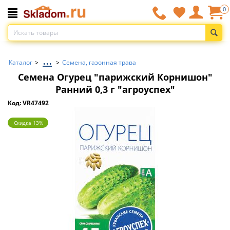
0
...
Каталог
>
>
Семена, газонная трава
Семена Огурец "парижский Корнишон"
Ранний 0,3 г "агроуспех"
Код: VR47492
Скидка 13%