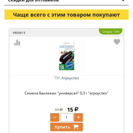
Чаще всего с этим товаром покупают
Скидка 13%
VR50813
ТМ:
Агроуспех
Семена Баклажан "универсал" 0,3 г "агроуспех"
15
17
−
+
Купить