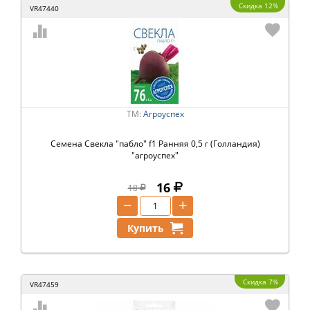
Скидка 12%
VR47440
ТМ:
Агроуспех
Семена Свекла "пабло" f1 Ранняя 0,5 г (Голландия)
"агроуспех"
16
18
−
+
Купить
Скидка 7%
VR47459