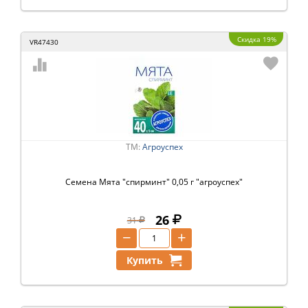
Скидка 19%
VR47430
ТМ:
Агроуспех
Семена Мята "спирминт" 0,05 г "агроуспех"
26
31
−
+
Купить