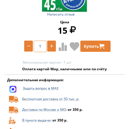
Написать отзыв
Цена
15
−
+
Купить
Минимальная партия - 1 шт.
Оплата картой Мир, наличными или по счёту
Дополнительная информация:
Задать вопрос в MAX
Бесплатная доставка от 50 тыс. р.
Доставка по Москве и МО
:
от 350 р.
В пункте выдачи
:
от 350 р.