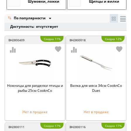
Шумовки, ложки
Щипцы и вилки
По популярности
Доступность: отсутствует
Скидка 11%
Скидка 12%
BH2800409
BH2800018
Ножницы для разделки птицы и
Вилка для мяса 34см CooknCo
рыбы 25см CooknCo
Duet
Нет в продаже
Нет в продаже
Скидка 17%
Скидка 17%
BH2800111
BH2800116