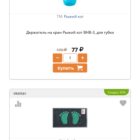
ТМ:
Рыжий кот
Держатель на кран Рыжий кот BHB-3, для губки
77
100
−
+
Купить
Скидка 35%
VR49581