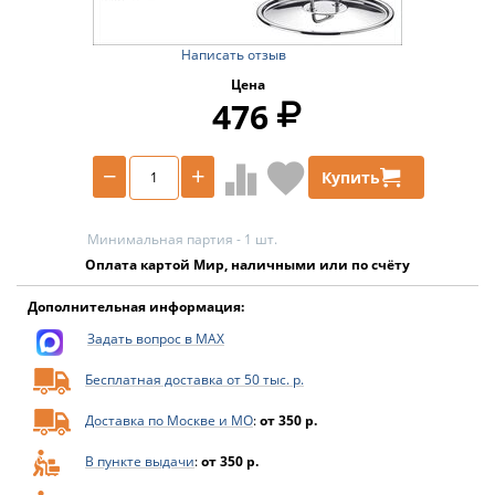
Написать отзыв
Цена
476
−
+
Купить
Минимальная партия - 1 шт.
Оплата картой Мир, наличными или по счёту
Дополнительная информация:
Задать вопрос в MAX
Бесплатная доставка от 50 тыс. р.
Доставка по Москве и МО
:
от 350 р.
В пункте выдачи
:
от 350 р.