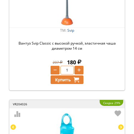
ТМ:
Svip
Вантуз Svip Classic с высокой ручкой, эластичная чаша
диаметром 14 см
180
207
−
+
Купить
Скидка 29%
VR204026