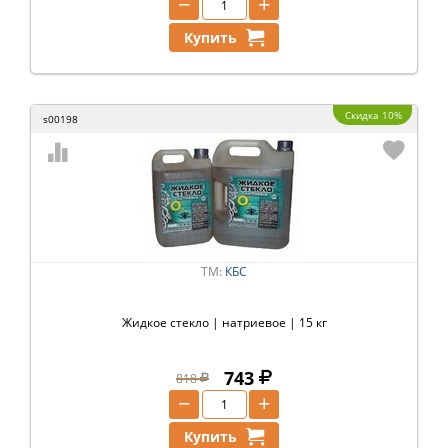
−
+
Купить
Скидка 10%
s00198
ТМ:
КБС
Жидкое стекло | натриевое | 15 кг
743
818
−
+
Купить