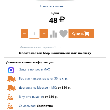
Написать отзыв
Цена
48
−
+
Купить
Минимальная партия - 1 шт.
Оплата картой Мир, наличными или по счёту
Дополнительная информация:
Задать вопрос в MAX
Бесплатная доставка от 50 тыс. р.
Доставка по Москве и МО
:
от 350 р.
В пункте выдачи
:
от 350 р.
Самовывоз
:
бесплатно