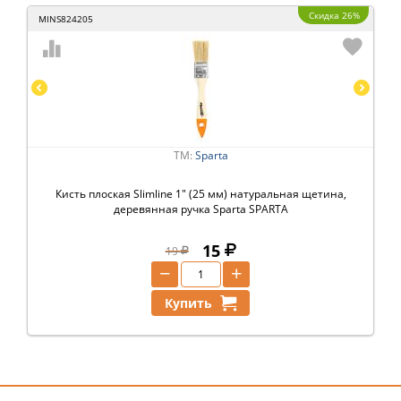
Скидка 26%
MINS824205
ТМ:
Sparta
Кисть плоская Slimline 1" (25 мм) натуральная щетина,
деревянная ручка Sparta SPARTA
15
19
−
+
Купить