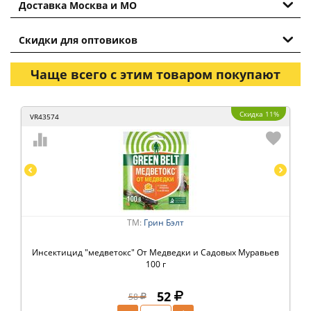
Доставка Москва и МО
Скидки для оптовиков
Чаще всего с этим товаром покупают
Скидка 11%
VR43574
ТМ:
Грин Бэлт
Инсектицид "медветокс" От Медведки и Садовых Муравьев
100 г
52
58