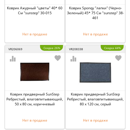
Коврик Ажурный "цветы" 40* 60
Коврик Sponqy "лапки" (Черно-
См "sunstep" 30-015
Зеленый) 45* 75 См "sunstep" 38-
461
Нет в продаже
Нет в продаже
Скидка 26%
Скидка 44%
VR206069
VR208338
Коврик придверный SunStep
Коврик придверный SunStep
Ребристый, влаговпитывающий,
Ребристый, влаговпитывающий,
50 x 80 см, коричневый
80 x 120 см, серый
Нет в продаже
Нет в продаже