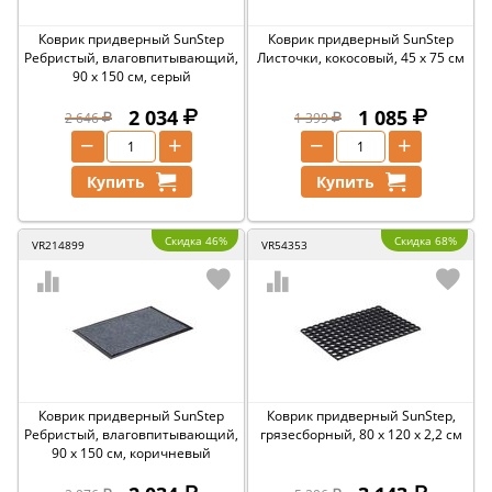
Коврик придверный SunStep
Коврик придверный SunStep
Ребристый, влаговпитывающий,
Листочки, кокосовый, 45 x 75 см
90 x 150 см, серый
2 034
1 085
2 646
1 399
−
+
−
+
Купить
Купить
Скидка 46%
Скидка 68%
VR214899
VR54353
Коврик придверный SunStep
Коврик придверный SunStep,
Ребристый, влаговпитывающий,
грязесборный, 80 x 120 x 2,2 см
90 x 150 см, коричневый