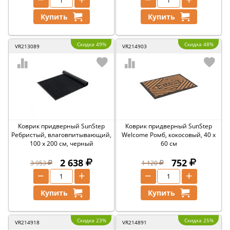
Купить
Купить
Скидка 49%
Скидка 48%
VR213089
VR214903
Коврик придверный SunStep
Коврик придверный SunStep
Ребристый, влаговпитывающий,
Welcome Ромб, кокосовый, 40 x
100 x 200 см, черный
60 см
2 638
752
3 953
1 120
−
+
−
+
Купить
Купить
Скидка 23%
Скидка 25%
VR214918
VR214891