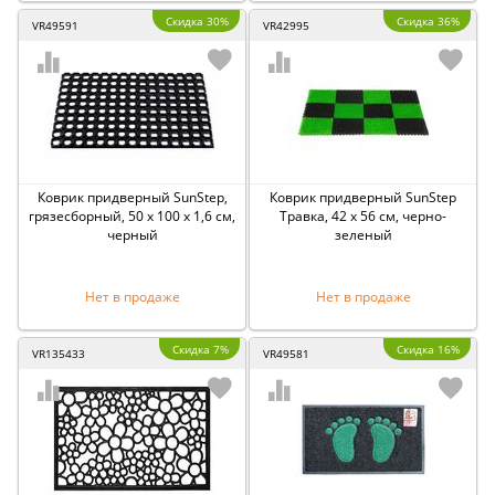
Скидка 30%
Скидка 36%
VR49591
VR42995
Коврик придверный SunStep,
Коврик придверный SunStep
грязесборный, 50 x 100 x 1,6 см,
Травка, 42 x 56 см, черно-
черный
зеленый
Нет в продаже
Нет в продаже
Скидка 7%
Скидка 16%
VR135433
VR49581