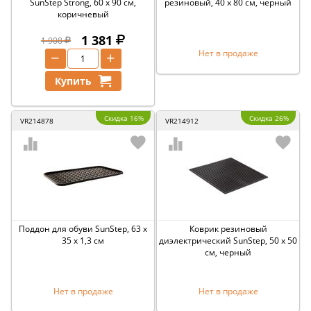
SunStep Strong, 60 x 90 см,
резиновый, 40 x 80 см, черный
коричневый
1 381
1 908
−
+
Нет в продаже
Купить
Скидка 16%
Скидка 26%
VR214878
VR214912
Поддон для обуви SunStep, 63 x
Коврик резиновый
35 x 1,3 см
диэлектрический SunStep, 50 x 50
см, черный
Нет в продаже
Нет в продаже