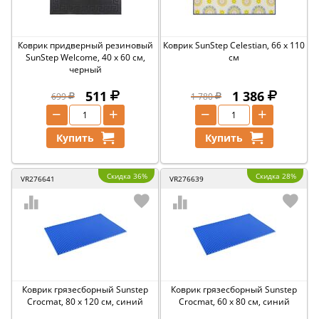
Коврик придверный резиновый
Коврик SunStep Celestian, 66 x 110
SunStep Welcome, 40 x 60 см,
см
черный
511
1 386
699
1 780
−
+
−
+
Купить
Купить
Скидка 36%
Скидка 28%
VR276641
VR276639
Коврик грязесборный Sunstep
Коврик грязесборный Sunstep
Crocmat, 80 x 120 см, синий
Crocmat, 60 x 80 см, синий