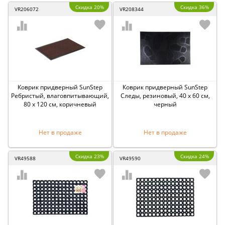
Скидка 20%
Скидка 36%
VR206072
VR208344
Коврик придверный SunStep
Коврик придверный SunStep
Ребристый, влаговпитывающий,
Следы, резиновый, 40 x 60 см,
80 x 120 см, коричневый
черный
Нет в продаже
Нет в продаже
Скидка 23%
Скидка 24%
VR49588
VR49590