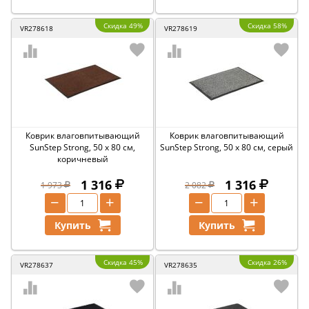
Скидка 49%
Скидка 58%
VR278618
VR278619
Коврик влаговпитывающий
Коврик влаговпитывающий
SunStep Strong, 50 x 80 см,
SunStep Strong, 50 x 80 см, серый
коричневый
1 316
1 316
1 973
2 082
−
+
−
+
Купить
Купить
Скидка 45%
Скидка 26%
VR278637
VR278635