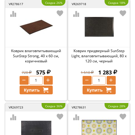
Скидка 26%
Скидка 18%
VR278617
VR269718
Коврик влаговпитывающий
Коврик придверный SunStep
SunStep Strong, 40 x 60 см,
Light, влаговпитывающий, 80 x
коричневый
120 см, черный
575
1 283
728
1 518
−
+
−
+
Купить
Купить
Скидка 36%
Скидка 28%
VR269723
VR278631