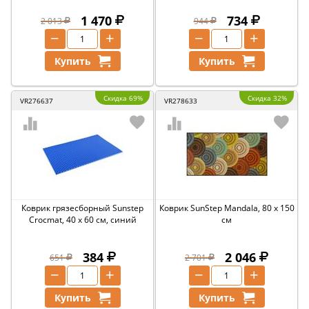
1 470
734
2 013
944
−
+
−
+
Купить
Купить
Скидка 69%
Скидка 32%
VR276637
VR278633
Коврик грязесборный Sunstep
Коврик SunStep Mandala, 80 x 150
Crocmat, 40 x 60 см, синий
см
384
2 046
651
2 701
−
+
−
+
Купить
Купить