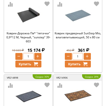
Коврик-Дорожка Пв* "пятачки"
Коврик придверный SunStep Mio,
0,9*12 М, Черный, "sunstep" 39-
влаговпитывающий, 50 x 80 см
603
15 174
361
18 665
452
−
+
−
+
Купить
Купить
Скидка 30%
Скидка 28%
VR214898
VR214906