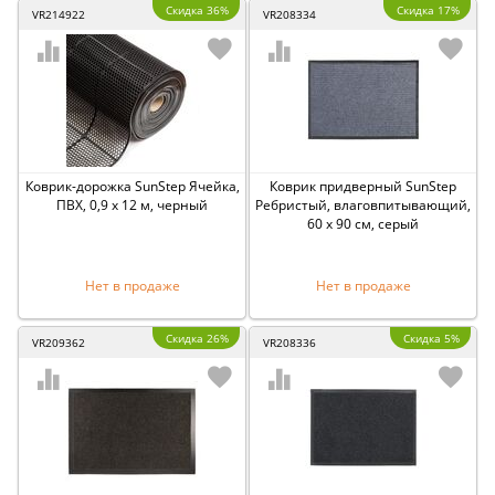
Скидка 36%
Скидка 17%
VR214922
VR208334
Коврик-дорожка SunStep Ячейка,
Коврик придверный SunStep
ПВХ, 0,9 x 12 м, черный
Ребристый, влаговпитывающий,
60 x 90 см, серый
Нет в продаже
Нет в продаже
Скидка 26%
Скидка 5%
VR209362
VR208336