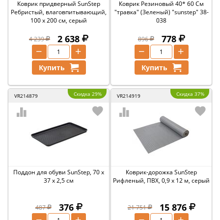
Коврик придверный SunStep
Коврик Резиновый 40* 60 См
Ребристый, влаговпитывающий,
"травка" (Зеленый) "sunstep" 38-
100 x 200 см, серый
038
2 638
778
4 239
896
−
+
−
+
Купить
Купить
Скидка 29%
Скидка 37%
VR214879
VR214919
Поддон для обуви SunStep, 70 x
Коврик-дорожка SunStep
37 x 2,5 см
Рифленый, ПВХ, 0,9 x 12 м, серый
376
15 876
487
21 751
−
+
−
+