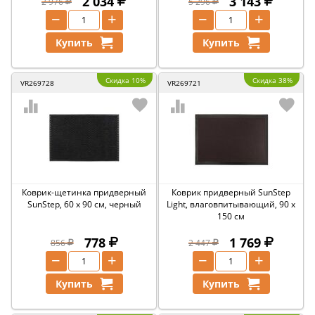
2 034
3 143
2 976
5 296
−
+
−
+
Купить
Купить
Скидка 10%
Скидка 38%
VR269728
VR269721
Коврик-щетинка придверный
Коврик придверный SunStep
SunStep, 60 x 90 см, черный
Light, влаговпитывающий, 90 x
150 см
778
1 769
856
2 447
−
+
−
+
Купить
Купить