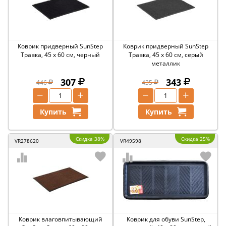
Коврик придверный SunStep
Коврик придверный SunStep
Травка, 45 x 60 см, черный
Травка, 45 x 60 см, серый
металлик
307
343
446
435
−
+
−
+
Купить
Купить
Скидка 38%
Скидка 25%
VR278620
VR49598
Коврик влаговпитывающий
Коврик для обуви SunStep,