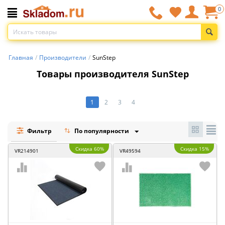
0
Главная
/
Производители
/
SunStep
Товары производителя SunStep
1
2
3
4
Фильтр
По популярности
Скидка 60%
Скидка 15%
VR214901
VR49594