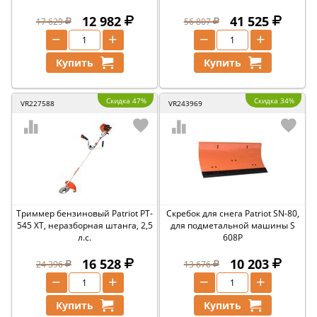
12 982
41 525
17 629
56 807
−
+
−
+
Купить
Купить
Скидка 47%
Скидка 34%
VR227588
VR243969
Триммер бензиновый Patriot PT-
Скребок для снега Patriot SN-80,
545 XT, неразборная штанга, 2,5
для подметальной машины S
л.с.
608P
16 528
10 203
24 396
13 676
−
+
−
+
Купить
Купить