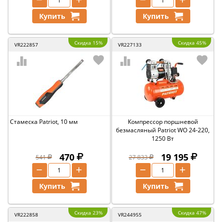
Купить
Купить
Скидка 15%
Скидка 45%
VR222857
VR227133
Стамеска Patriot, 10 мм
Компрессор поршневой
безмасляный Patriot WO 24-220,
1250 Вт
470
19 195
541
27 833
−
+
−
+
Купить
Купить
Скидка 23%
Скидка 47%
VR222858
VR244955