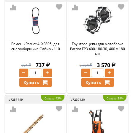
Ремень Patriot 4LXP895, для
Грунтозацепы для мотоблока
снегоуборщика Сибирь 110
Patriot ГР3 400.180.30, 400 x 180
мм
737
3 570
804
5 764
−
+
−
+
Купить
Купить
Скидка 43%
Скидка 39%
VR251449
VR237130