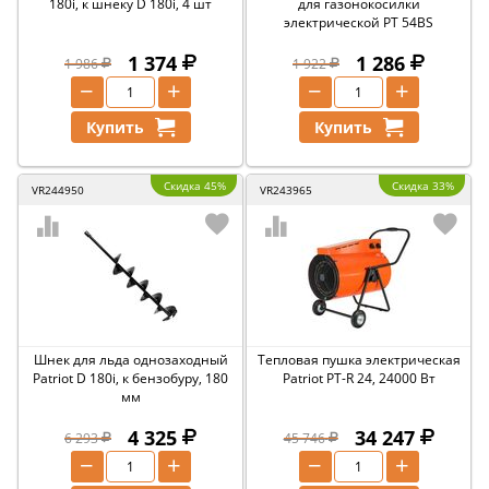
180i, к шнеку D 180i, 4 шт
для газонокосилки
электрической PT 54BS
1 374
1 286
1 986
1 922
−
+
−
+
Купить
Купить
Скидка 45%
Скидка 33%
VR244950
VR243965
Шнек для льда однозаходный
Тепловая пушка электрическая
Patriot D 180i, к бензобуру, 180
Patriot PT-R 24, 24000 Вт
мм
4 325
34 247
6 293
45 746
−
+
−
+