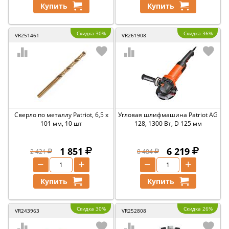
Купить
Купить
Скидка 30%
Скидка 36%
VR251461
VR261908
Сверло по металлу Patriot, 6,5 x
Угловая шлифмашина Patriot AG
101 мм, 10 шт
128, 1300 Вт, D 125 мм
1 851
6 219
2 421
8 484
−
+
−
+
Купить
Купить
Скидка 30%
Скидка 26%
VR243963
VR252808