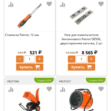
Стамеска Patriot, 12 мм
Нож для измельчителя
бензинового Patriot SB506,
двухсторонняя заточка, 2 шт
521
8 565
641
12 642
−
+
−
+
Купить
Купить
Скидка 45%
Скидка 64%
VR227586
VR237227