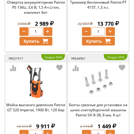
Отвертка аккумуляторная Patriot
Триммер бензиновый Patriot PT
PS 136Li, 3,6 В, 1,5 Ач Li-ion,
415T, 1,3 л.с.
комплект бит
2 989
13 770
3 886
22 087
−
+
−
+
Купить
Купить
Скидка 66%
Скидка 50%
VR221517
VR244961
Мойка высокого давления Patriot
Болты срезные для установки на
GT 520 Imperial, 1900 Вт, 120 бар
шнек снегоуборочной машины
Patriot SH 8-38, 8 мм, 4 шт
9 911
1 449
16 513
2 174
−
+
−
+