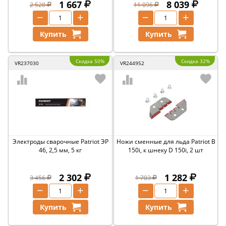
1 667
8 039
2 528
11 096
−
+
−
+
Купить
Купить
Скидка 50%
Скидка 32%
VR237030
VR244952
Электроды сварочные Patriot ЭР
Ножи сменные для льда Patriot B
46, 2,5 мм, 5 кг
150i, к шнеку D 150i, 2 шт
2 302
1 282
3 456
1 703
−
+
−
+
Купить
Купить