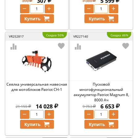
307
5 599
390
7 380
−
+
−
+
Купить
Купить
Скидка 50%
Скидка 46%
VR252817
VR227140
Сеялка универсальная навесная
Пусковой
для мотоблоков Patriot СН-1
многофункциональный
аккумулятор Patriot Magnum 8,
8000 Ач
14 028
6 653
21 155
9 753
−
+
−
+
Купить
Купить