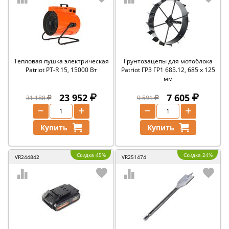
Тепловая пушка электрическая
Грунтозацепы для мотоблока
Patriot PT-R 15, 15000 Вт
Patriot ГР3 ГР1 685.12, 685 x 125
мм
23 952
7 605
31 188
9 591
−
+
−
+
Купить
Купить
Скидка 45%
Скидка 24%
VR244842
VR251474