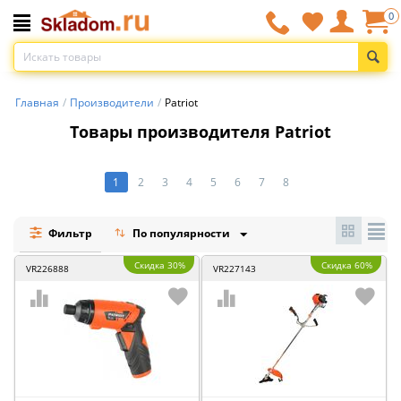
0
Главная
/
Производители
/
Patriot
Товары производителя Patriot
1
2
3
4
5
6
7
8
Фильтр
По популярности
Скидка 30%
Скидка 60%
VR226888
VR227143