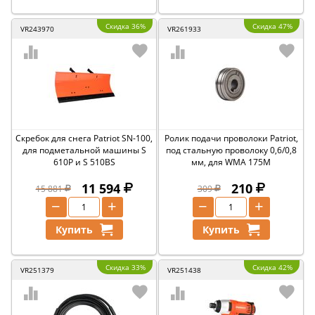
Скидка 36%
Скидка 47%
VR243970
VR261933
Скребок для снега Patriot SN-100,
Ролик подачи проволоки Patriot,
для подметальной машины S
под стальную проволоку 0,6/0,8
610P и S 510BS
мм, для WMA 175M
11 594
210
15 881
309
−
+
−
+
Купить
Купить
Скидка 33%
Скидка 42%
VR251379
VR251438