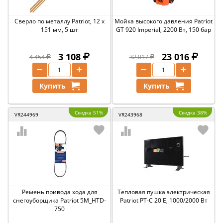
Сверло по металлу Patriot, 12 x
Мойка высокого давления Patriot
151 мм, 5 шт
GT 920 Imperial, 2200 Вт, 150 бар
3 108
23 016
4 454
32 017
−
+
−
+
Купить
Купить
Скидка 51%
Скидка 38%
VR244969
VR243968
Ремень привода хода для
Тепловая пушка электрическая
снегоуборщика Patriot 5M_HTD-
Patriot PT-C 20 E, 1000/2000 Вт
750