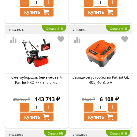
−
+
−
+
Купить
Купить
Скидка 41%
Скидка 41%
VR243974
VR230966
Снегоуборщик бензиновый
Зарядное устройство Patriot GL
Patriot PRO 777 S, 5,5 л.с.
405, 40 В, 5 А
143 713
6 108
203 080
8 621
−
+
−
+
Купить
Купить
Скидка 9%
Скидка 61%
VR244963
VR252805