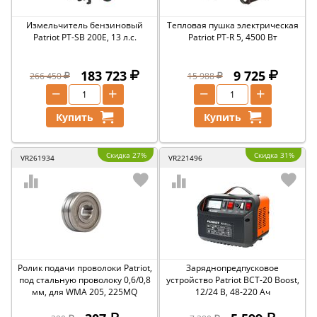
Измельчитель бензиновый
Тепловая пушка электрическая
Patriot PT-SB 200Е, 13 л.с.
Patriot PT-R 5, 4500 Вт
183 723
9 725
266 450
15 988
−
+
−
+
Купить
Купить
Скидка 27%
Скидка 31%
VR261934
VR221496
Ролик подачи проволоки Patriot,
Заряднопредпусковое
под стальную проволоку 0,6/0,8
устройство Patriot BCT-20 Boost,
мм, для WMA 205, 225MQ
12/24 В, 48-220 Ач