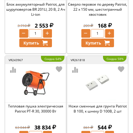
Блок аккумуляторный Patriot, для
Сверло перовое по дереву Patriot,
шуруповертов BR 201LI, 20 В, 2 Ач
22 x 150 мм, шестигранный
Li-ion
хвостовик
2 553
168
3 710
209
−
+
−
+
Купить
Купить
Скидка 64%
Скидка 58%
VR243967
VR261818
Тепловая пушка электрическая
Ножи сменные для грунта Patriot
Patriot PT-R 30, 30000 Вт
B 100, к шнеку D 100B, 2 шт
38 834
544
63 844
861