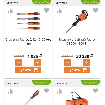
Скидка 69%
Скидка 48%
VR222852
VR237180
Стамески Patriot, 6, 12, 19, 25 мм,
Молоток отбойный Patriot
4 шт
DB 560, 1800 Вт
1 985
30 238
3 367
44 754
−
+
−
+
Купить
Купить
Скидка 11%
Скидка 35%
VR227562
VR243973