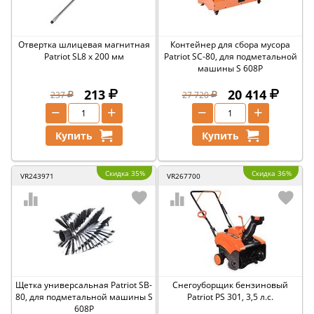
Отвертка шлицевая магнитная
Контейнер для сбора мусора
Patriot SL8 x 200 мм
Patriot SC-80, для подметальной
машины S 608P
213
20 414
237
27 720
−
+
−
+
Купить
Купить
Скидка 35%
Скидка 36%
VR243971
VR267700
Щетка универсальная Patriot SB-
Снегоуборщик бензиновый
80, для подметальной машины S
Patriot PS 301, 3,5 л.с.
608P