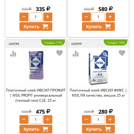
335
580
399
650
−
+
−
+
Купить
Купить
Скидка 11%
Скидка 16%
s00098
s00099
Плиточный клей ИВСИЛ ПРОФИТ
Плиточный клей ИВСИЛ ФИКС |
| IVSIL PROFIT универсальный
IVSIL FIX качество, мешок 25 кг
(теплый пол) C2E, 25 кг
475
280
528
325
−
+
−
+
Купить
Купить