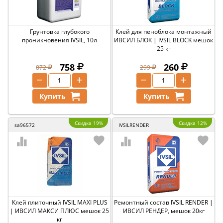
Грунтовка глубокого
Клей для пеноблока монтажный
проникновения IVSIL, 10л
ИВСИЛ БЛОК | IVSIL BLOCK мешок
25 кг
758
260
872
299
−
+
−
+
Купить
Купить
Скидка 19%
Скидка 12%
sa96572
IVSILRENDER
Клей плиточный IVSIL MAXI PLUS
Ремонтный состав IVSIL RENDER |
| ИВСИЛ МАКСИ ПЛЮС мешок 25
ИВСИЛ РЕНДЕР, мешок 20кг
кг