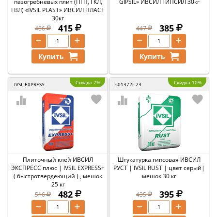
пазогребневых плит (ПГП, ГКЛ,
GIPSIL» ИВСИЛ ГИПСИЛ 30кг
ГВЛ) «IVSIL PLAST» ИВСИЛ ПЛАСТ
30кг
415
385
486
447
−
+
−
+
Купить
Купить
Скидка 7%
Скидка 10%
IVSILEXPRESS
s01372r-23
Плиточный клей ИВСИЛ
Штукатурка гипсовая ИВСИЛ
ЭКСПРЕСС плюс | IVSIL EXPRESS+
РУСТ | IVSIL RUST | цвет серый|
( быстротвердеющий ) , мешок
мешок 30 кг
25 кг
482
395
516
435
−
+
−
+