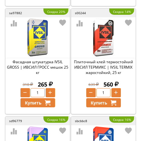
Скидка 20%
Скидка 14%
sa97882
s00244
Фасадная штукатурка IVSIL
Плиточный клей термостойкий
GROSS | ИВСИЛ ГРОСС мешок 25
ИВСИЛ ТЕРМИКС | IVSIL TERMIX
кг
жаростойкий, 25 кг
265
560
318
639
−
+
−
+
Купить
Купить
Скидка 16%
Скидка 16%
sd96779
sbcbbc8