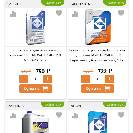
Скидка 13%
Скидка 10%
MOSAIK2
s4645373456
Белый клей для мозаичной
Теплоизоляционный Ровнитель
плитки IVSIL MOSAIK / ИВСИЛ
для пола IVSIL TERMOLITE /
МОЗАИК, 25кг
Термолайт, Акустический, 12 кг
750
722
848
795
−
+
−
+
Купить
Купить
Скидка 15%
Скидка 15%
ivsil_00299
s01280