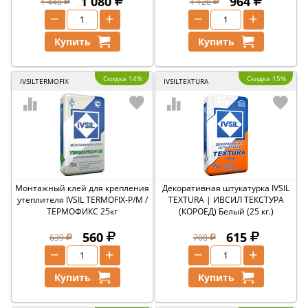
1 080
964
1 448
1 128
−
+
−
+
Купить
Купить
Скидка 14%
Скидка 15%
IVSILTERMOFIX
IVSILTEXTURA
Монтажный клей для крепления
Декоративная штукатурка IVSIL
утеплителя IVSIL TERMOFIX-Р/М /
TEXTURA | ИВСИЛ ТЕКСТУРА
ТЕРМОФИКС 25кг
(КОРОЕД) Белый (25 кг.)
560
615
639
708
−
+
−
+
Купить
Купить