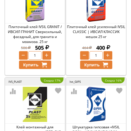
Плиточный клей IVSIL GRANIT /
Плиточный клей усиленный IVSIL
ИВСИЛ ГРАНИТ Сверхсильный,
CLASSIC | ИВСИЛ КЛАССИК
фасадный, для гранита и
мешок 25 кг
мрамора, 25 кг
505
400
586
464
−
+
−
+
Купить
Купить
Скидка 17%
Скидка 16%
IVS_PLAST
Ivs_GIPS
Клей монтажный для
Штукатурка гипсовая «IVSIL