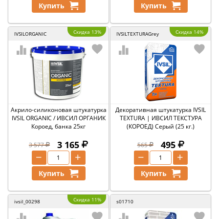
Купить
Купить
Скидка 13%
Скидка 14%
IVSILORGANIC
IVSILTEXTURAGrey
Акрило-силиконовая штукатурка
Декоративная штукатурка IVSIL
IVSIL ORGANIC / ИВСИЛ ОРГАНИК
TEXTURA | ИВСИЛ ТЕКСТУРА
Короед, банка 25кг
(КОРОЕД) Серый (25 кг.)
3 165
495
3 577
565
−
+
−
+
Купить
Купить
Скидка 11%
ivsil_00298
s01710