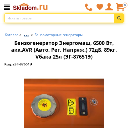
0
...
Каталог
>
>
Бензомоторные генераторы
Бензогенератор Энергомаш, 6500 Вт,
акк.AVR (Авто. Рег. Напряж.) 72дБ, 89кг,
Vбака 25л (ЭГ-87651Э)
Код: sЭГ-87651Э