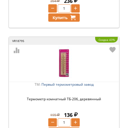
236
354
−
+
Купить
Скидка 43%
VR18795
ТМ:
Первый термометровый завод
Термометр комнатный ТБ-206, деревянный
136
195
−
+